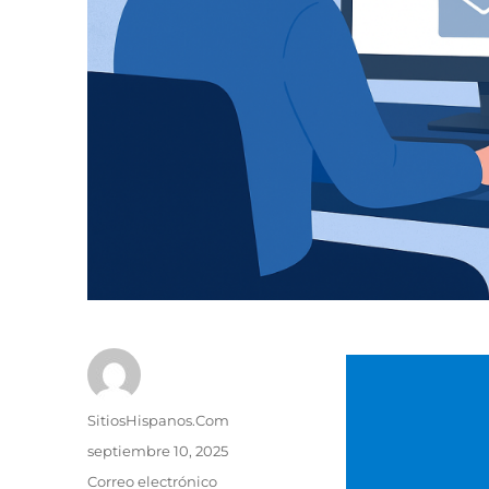
Autor
SitiosHispanos.Com
Publicado
septiembre 10, 2025
el
Categorías
Correo electrónico