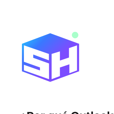
Noticias y novedades de tecnología y servicios digitales
Blog SitiosHispanos.Com