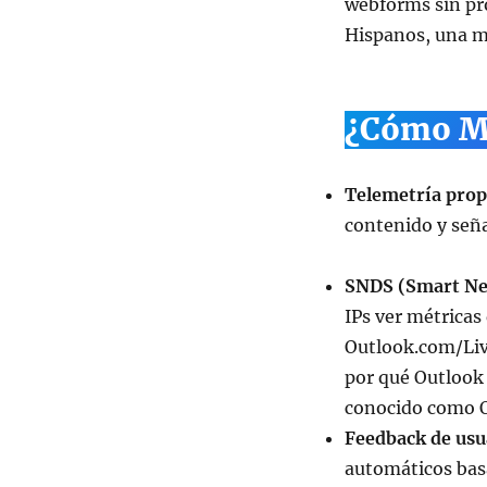
webforms sin pro
Hispanos, una me
¿Cómo Mi
Telemetría propi
contenido y seña
SNDS (Smart Ne
IPs ver métricas
Outlook.com/Liv
por qué Outlook 
conocido como O
Feedback de usu
automáticos basa