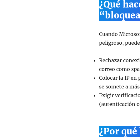
¿Qué hac
“bloquea
Cuando Microsoft
peligroso, puede
Rechazar conexio
correo como spam
Colocar la IP en 
se somete a más 
Exigir verificac
(autenticación o
¿Por qué