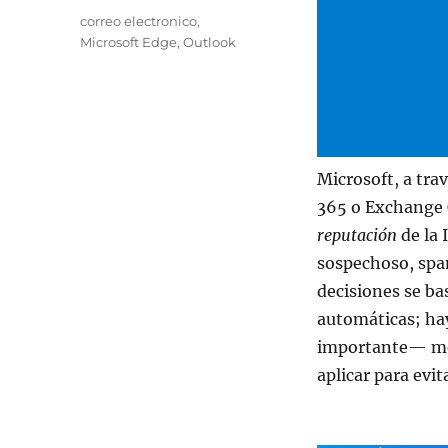
Etiquetas
correo electronico
,
Microsoft Edge
,
Outlook
Microsoft, a tra
365 o Exchange O
reputación
de la 
sospechoso, spa
decisiones se ba
automáticas; hay
importante— med
aplicar para evit