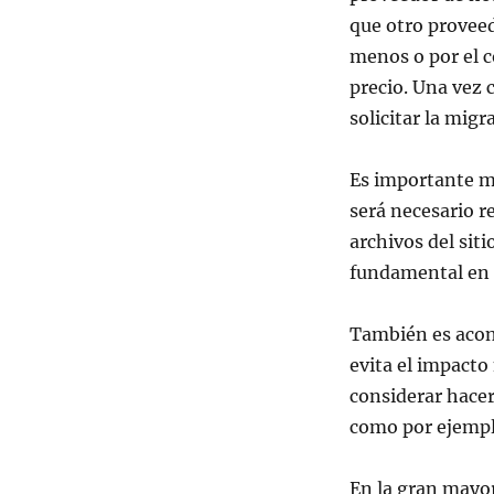
que otro proveed
menos o por el 
precio. Una vez 
solicitar la mig
Es importante m
será necesario r
archivos del siti
fundamental en 
También es acons
evita el impacto
considerar hacer
como por ejemplo
En la gran mayor