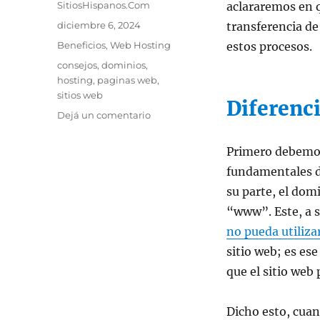
Autor
SitiosHispanos.Com
aclararemos en q
Publicado
diciembre 6, 2024
transferencia d
el
Categorías
Beneficios
,
Web Hosting
estos procesos.
Etiquetas
consejos
,
dominios
,
hosting
,
paginas web
,
sitios web
Diferenc
en
Dejá un comentario
¿Cuál
es
Primero debemos
el
fundamentales de
Camino
Correcto?
su parte, el dom
Migración,
“www”. Este, a s
transferencia
no pueda utiliza
de
dominio
sitio web; es es
o
que el sitio web
hosting
Dicho esto, cuan