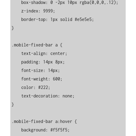
    box-shadow: 0 -2px 10px rgba(0,0,0,.12);

    z-index: 9999;

    border-top: 1px solid #e5e5e5;

}

.mobile-fixed-bar a {

    text-align: center;

    padding: 14px 8px;

    font-size: 14px;

    font-weight: 600;

    color: #222;

    text-decoration: none;

}

.mobile-fixed-bar a:hover {

    background: #f5f5f5;
