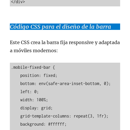
</div>
Código CSS para el diseño de la barra
Este CSS crea la barra fija responsive y adaptada
a móviles modernos:
.mobile-fixed-bar {

    position: fixed;

    bottom: env(safe-area-inset-bottom, 0);

    left: 0;

    width: 100%;

    display: grid;

    grid-template-columns: repeat(3, 1fr);

    background: #ffffff;
