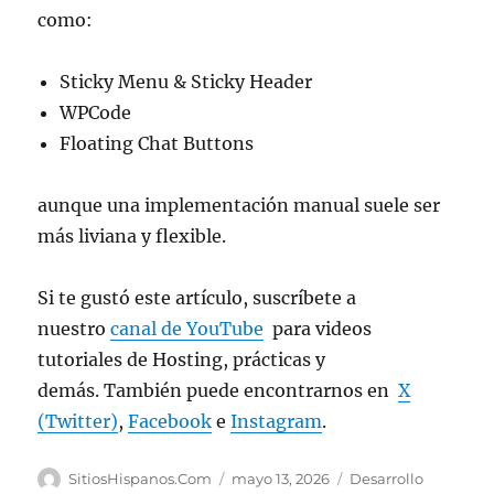
como:
Sticky Menu & Sticky Header
WPCode
Floating Chat Buttons
aunque una implementación manual suele ser
más liviana y flexible.
Si te gustó este artículo, suscríbete a
nuestro
canal de YouTube
para videos
tutoriales de Hosting, prácticas y
demás. También puede encontrarnos en
X
(Twitter)
,
Facebook
e
Instagram
.
Autor
Publicado
Categorías
SitiosHispanos.Com
mayo 13, 2026
Desarrollo