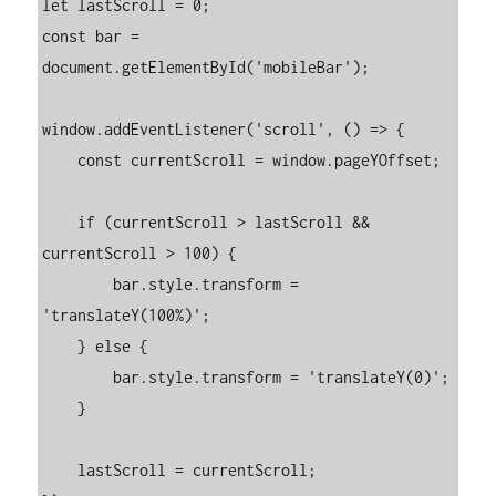
let lastScroll = 0;

const bar = 
document.getElementById('mobileBar');

window.addEventListener('scroll', () => {

    const currentScroll = window.pageYOffset;

    if (currentScroll > lastScroll && 
currentScroll > 100) {

        bar.style.transform = 
'translateY(100%)';

    } else {

        bar.style.transform = 'translateY(0)';

    }

    lastScroll = currentScroll;
