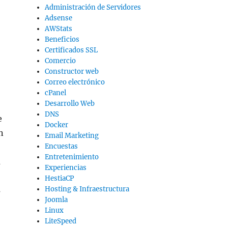
Administración de Servidores
Adsense
AWStats
Beneficios
Certificados SSL
Comercio
Constructor web
Correo electrónico
cPanel
Desarrollo Web
DNS
e
Docker
n
Email Marketing
Encuestas
Entretenimiento
a
Experiencias
HestiaCP
s
Hosting & Infraestructura
Joomla
Linux
LiteSpeed