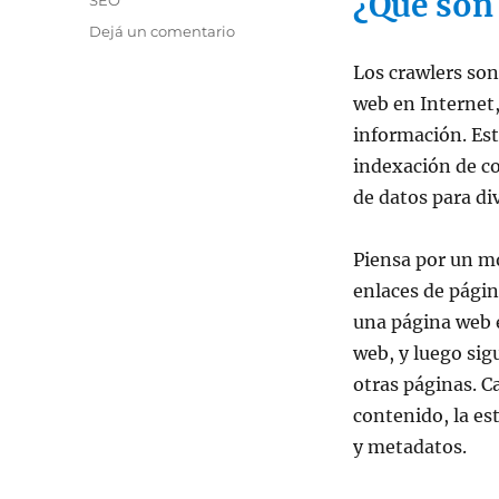
¿Qué son
en
Dejá un comentario
¿Sabes
Los crawlers so
que
son
web en Internet,
los
información. Es
crawlers
indexación de co
y
como
de datos para div
intervienen
en
Piensa por un m
tu
sitio
enlaces de págin
web?
una página web e
web, y luego sig
otras páginas. C
contenido, la es
y metadatos.