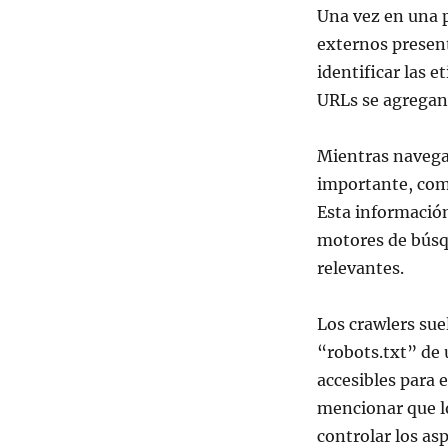
Una vez en una pá
externos present
identificar las e
URLs se agregan a
Mientras navega 
importante, com
Esta información
motores de búsqu
relevantes.
Los crawlers suel
“robots.txt” de u
accesibles para 
mencionar que l
controlar los as