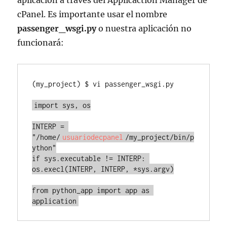
aplicación a través del Applicaction Manager de
cPanel. Es importante usar el nombre
passenger_wsgi.py
o nuestra aplicación no
funcionará:
(my_project) $ vi passenger_wsgi.py

import sys, os

INTERP = 
"/home/
usuariodecpanel
/
my_project/bin/p
ython"

if sys.executable != INTERP: 
os.execl(INTERP, INTERP, *sys.argv)

from 
python_app import app as 
application