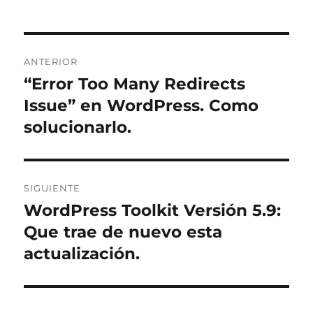
L
T
Navegación
E
R
ANTERIOR
de
N
“Error Too Many Redirects
Entrada
A
anterior:
Issue” en WordPress. Como
entradas
T
I
solucionarlo.
V
E
:
SIGUIENTE
WordPress Toolkit Versión 5.9:
Entrada
siguiente:
Que trae de nuevo esta
actualización.