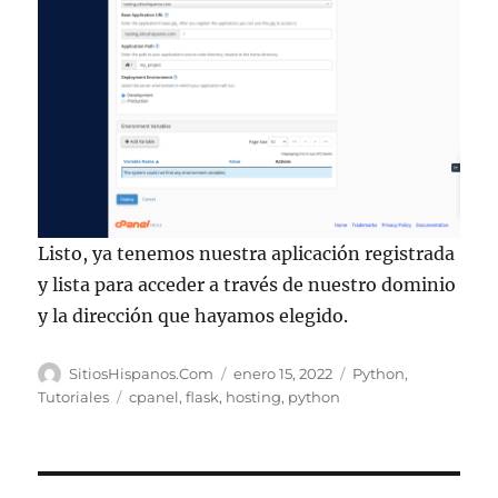
Listo, ya tenemos nuestra aplicación registrada
y lista para acceder a través de nuestro dominio
y la dirección que hayamos elegido.
Autor
Publicado
Categorías
SitiosHispanos.Com
enero 15, 2022
Python
,
el
Etiquetas
Tutoriales
cpanel
,
flask
,
hosting
,
python