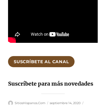
SUSCRÍBETE AL CANAL
Suscríbete para más novedades
Autor
Publicado
Categorías
SitiosHispanos.Com
septiembre 14, 2020