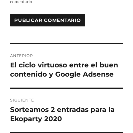
comentario.
A
L
T
Navegación
E
R
ANTERIOR
de
N
El ciclo virtuoso entre el buen
Entrada
A
anterior:
contenido y Google Adsense
entradas
T
I
V
E
:
SIGUIENTE
Sorteamos 2 entradas para la
Entrada
siguiente:
Ekoparty 2020