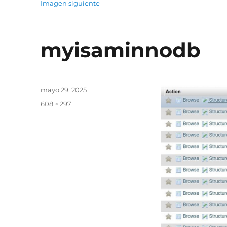
Imagen siguiente
myisaminnodb
Publicado
mayo 29, 2025
el
Tamaño
608 × 297
completo