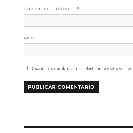
CORREO ELECTRÓNICO
*
WEB
Guardar mi nombre, correo electrónico y sitio web en
A
L
T
E
R
N