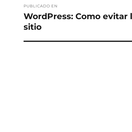
Navegación
A
PUBLICADO EN
T
de
I
WordPress: Como evitar l
V
entradas
sitio
E
: