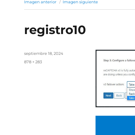
Imagen anterior
Imagen siguiente
registro10
Publicado
septiembre 18, 2024
el
Tamaño
878 × 283
completo