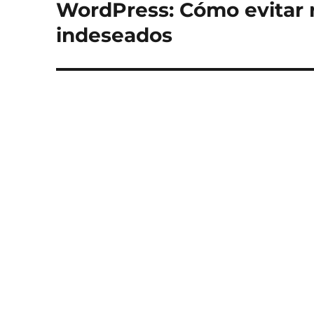
de
I
WordPress: Cómo evitar r
V
entradas
indeseados
E
: