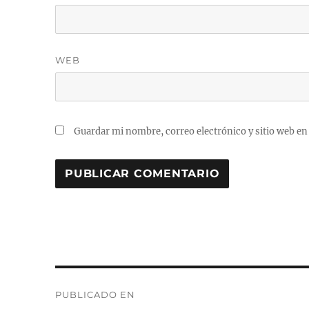
WEB
Guardar mi nombre, correo electrónico y sitio web en
A
L
T
E
R
N
Navegación
A
PUBLICADO EN
T