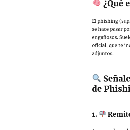
¿Qué e
un
Correo
de
El phishing (sup
Phishing
se hace pasar po
engañosos. Suele
oficial, que te i
adjuntos.
Señale
de Phish
1.
Remite