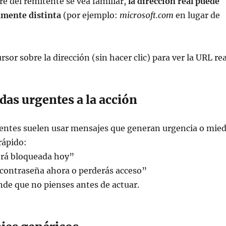
 del remitente se vea familiar,
la dirección real puede
ramente distinta
(por ejemplo:
micr0s0ft.com
en lugar de
rsor sobre la dirección (sin hacer clic) para ver la URL rea
as urgentes a la acción
uentes suelen usar mensajes que generan urgencia o mie
rápido:
rá bloqueada hoy”
 contraseña ahora o perderás acceso”
nde que no pienses antes de actuar.