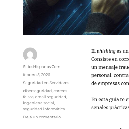
El
phishing
es un
Consiste en corr
Autor
SitiosHispanos.Com
un mensaje frau
Publicado
febrero 5, 2026
personal, contra
el
Categorías
Seguridad en Servidores
de empresas cono
Etiquetas
ciberseguridad
,
correos
falsos
,
email seguridad
,
En esta guía te 
ingeniería social
,
señales práctica
seguridad informática
en
Dejá un comentario
Cómo
Identificar