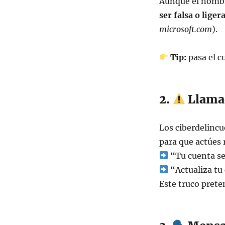
Aunque el nombre
ser falsa o lige
microsoft.com
).
Tip:
pasa el cu
2.
Llamad
Los ciberdelinc
para que actúes 
“Tu cuenta se
“Actualiza tu
Este truco prete