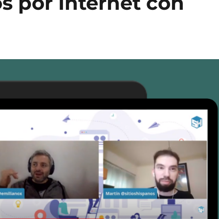
s por Internet con
i