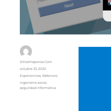
Autor
SitiosHispanos.Com
Publicado
octubre 23, 2020
el
Categorías
Experiencias
,
Webinars
Etiquetas
ingeniería social
,
seguridad informática