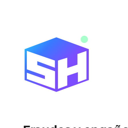
Noticias y novedades de tecnología y servicios digitales
Blog SitiosHispanos.Com