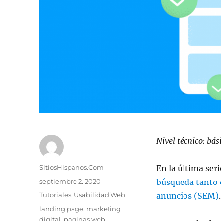
Nivel técnico: bá
Autor
SitiosHispanos.Com
En la última ser
Publicado
septiembre 2, 2020
búsqueda tanto 
el
Categorías
Tutoriales
,
Usabilidad Web
anuncios (SEM)
.
Etiquetas
landing page
,
marketing
digital
,
paginas web