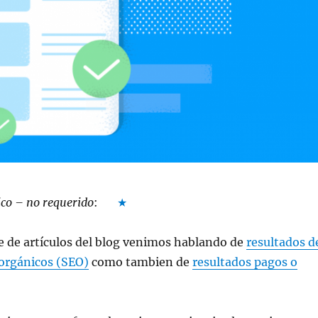
sico – no requerido
:
★
ie de artículos del blog venimos hablando de
resultados d
orgánicos (SEO)
como tambien de
resultados pagos o