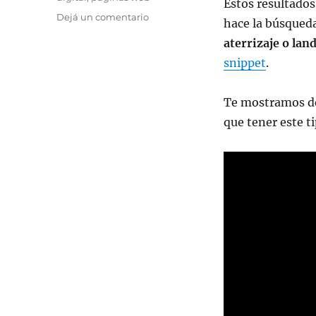
Estos resultados
en
Dejá un comentario
hace la búsqueda,
¿Qué
aterrizaje o lan
es
una
snippet
.
una
Landing
Te mostramos de 
Page
y
que tener este t
cuál
es
su
objetivo?